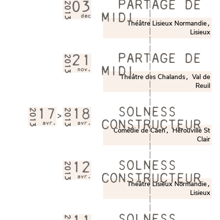
PARTAGE DE
2013
03
MIDI
déc
Théâtre Lisieux Normandie
,
Lisieux
PARTAGE DE
2013
21
MIDI
nov.
Théâtre des Chalands
Val de
,
Reuil
SOLNESS
2013
17
2013
18
>
CONSTRUCTEUR
avr.
avr.
Comédie de Caen
Hérouville St
,
Clair
SOLNESS
2013
12
CONSTRUCTEUR
avr.
Théâtre Lisieux Normandie
,
Lisieux