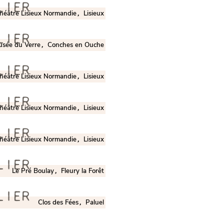
LIER
héâtre Lisieux Normandie
Lisieux
,
LIER
sée du Verre
Conches en Ouche
,
LIER
héâtre Lisieux Normandie
Lisieux
,
LIER
héâtre Lisieux Normandie
Lisieux
,
LIER
héâtre Lisieux Normandie
Lisieux
,
LIER
Le Pré Boulay
Fleury la Forêt
,
LIER
Clos des Fées
Paluel
,