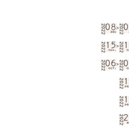
2022
08
2022
0
>
déc
2022
15
2022
1
>
nov.
n
2022
06
2022
0
>
oct.
o
2022
1
se
2022
1
se
2022
2
a