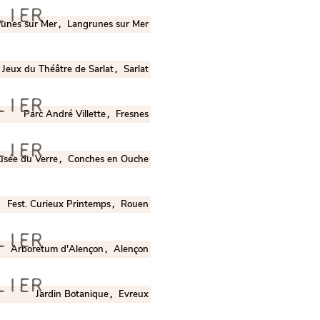
LIER
runes sur Mer
Langrunes sur Mer
,
s Jeux du Théâtre de Sarlat
Sarlat
,
LIER
Parc André Villette
Fresnes
,
LIER
sée du Verre
Conches en Ouche
,
Fest. Curieux Printemps
Rouen
,
LIER
Arboretum d'Alençon
Alençon
,
LIER
Jardin Botanique
Evreux
,