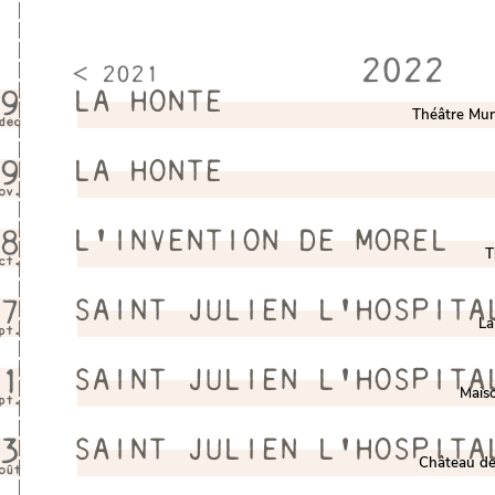
2022
< 2021
9
LA HONTE
Théâtre Mun
déc
9
LA HONTE
ov.
8
L'INVENTION DE MOREL
T
ct.
7
SAINT JULIEN L'HOSPITA
La
pt.
1
SAINT JULIEN L'HOSPITA
Maiso
pt.
3
SAINT JULIEN L'HOSPITA
Château de
oût