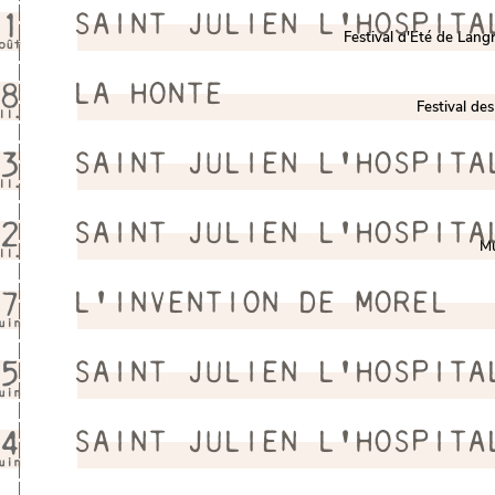
1
SAINT JULIEN L'HOSPITA
Festival d'Eté de Lang
oût
8
LA HONTE
Festival de
ll.
3
SAINT JULIEN L'HOSPITA
ll.
2
SAINT JULIEN L'HOSPITA
Mu
ll.
7
L'INVENTION DE MOREL
uin
5
SAINT JULIEN L'HOSPITA
uin
4
SAINT JULIEN L'HOSPITA
uin