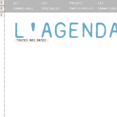
IE
QUI
LES
PROJETS
LES
NE
SOMMES-NOUS
SPECTACLES
PARTICIPATIFS
FORMATIONS
IE
L'AGEND
TOUTES NOS DATES