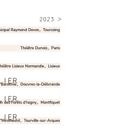
2023 >
icipal Raymond Devos
Tourcoing
,
Théâtre Dunois
Paris
,
héâtre Lisieux Normandie
Lisieux
,
LIER
 Baronnie
Douvres-la-Délivrande
,
LIER
n des Forêts d'Isigny
Montfiquet
,
LIER
 Miromesnil
Tourville-sur-Arques
,