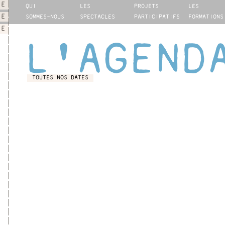
IE
QUI
LES
PROJETS
LES
NE
SOMMES-NOUS
SPECTACLES
PARTICIPATIFS
FORMATIONS
IE
L'AGEND
TOUTES NOS DATES