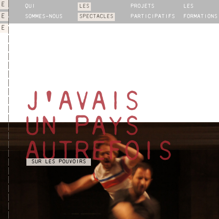
IE
QUI
LES
PROJETS
LES
NE
SOMMES-NOUS
SPECTACLES
PARTICIPATIFS
FORMATIONS
IE
J'AVAIS
UN PAYS
AUTREFOIS
SUR LES POUVOIRS