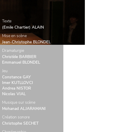
Texte
(Emile Chartier) ALAIN
Mise en scène
Jean-Christophe BLONDEL
Dramaturgie
Christèle BARBIER
Emmanuel BLONDEL
Jeu
Constance GAY
Imer KUTLLOVCI
Andrea NISTOR
Nicolas VIAL
Musique sur scène
Mohanad ALJARAMANI
Création sonore
Christophe SECHET
Chorégraphie