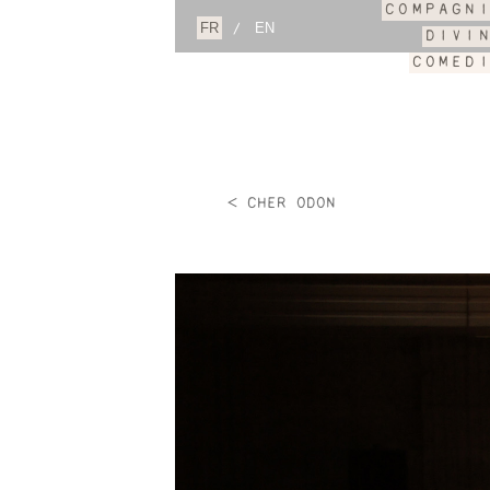
COMPAGN
/
DIVI
COMED
< CHER ODON