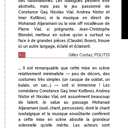
des nationalismes. Les dialogues peuvent être
abstraits, mais pas le jeu passionné de
Constance Gay, Nicolas Vial, Andrea Nistor et
Imer Kutllovci, ni la musique en direct de
Mohanad Aljaramani ou la voix off rocailleuse de
Pierre Vial, si prégnante. Jean-Christophe
Blondel, metteur en scène qu’on a surtout vu
face à de grandes pièces (Claudel, Ibsen), trouve
ici un autre langage, éclaté et éclairant.
Gilles Costaz, POLITIS
+ ...
... Il est remarquable que cette mise en scène
relativement minimaliste — peu de décors, des
costumes très simples (un casque de soldat, un
balais, un sac…) — soit si immersive ! Les
comédiens Constance Gay, Imer Kutllovci, Andrea
Nistor et Nicolas Vial, ont assurément beaucoup
de talent. Je salue au passage Mohanad
Aljaramani (oud, chant, percussion), dont le chant
nostalgique et la musique envoûtante confèrent
a cette mise en scène aboutie la grandeur
solennelle qu’elle mérite. Les acteurs sont