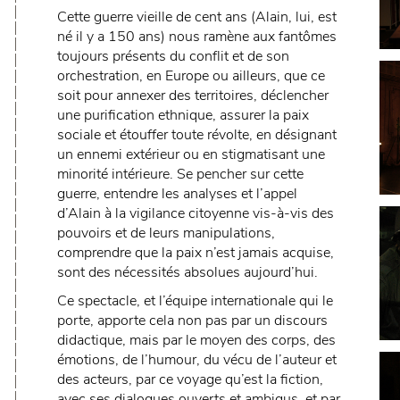
Cette guerre vieille de cent ans (Alain, lui, est
né il y a 150 ans) nous ramène aux fantômes
toujours présents du conflit et de son
orchestration, en Europe ou ailleurs, que ce
soit pour annexer des territoires, déclencher
une purification ethnique, assurer la paix
sociale et étouffer toute révolte, en désignant
un ennemi extérieur ou en stigmatisant une
minorité intérieure. Se pencher sur cette
guerre, entendre les analyses et l’appel
d’Alain à la vigilance citoyenne vis-à-vis des
pouvoirs et de leurs manipulations,
comprendre que la paix n’est jamais acquise,
sont des nécessités absolues aujourd’hui.
Ce spectacle, et l’équipe internationale qui le
porte, apporte cela non pas par un discours
didactique, mais par le moyen des corps, des
émotions, de l’humour, du vécu de l’auteur et
des acteurs, par ce voyage qu’est la fiction,
avec ses dialogues ouverts et ambigus, et par