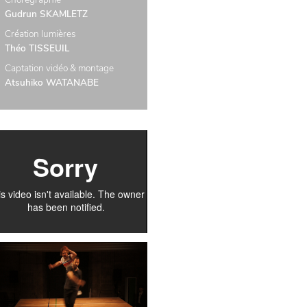
Gudrun SKAMLETZ
Création lumières
Théo TISSEUIL
Captation vidéo & montage
Atsuhiko WATANABE