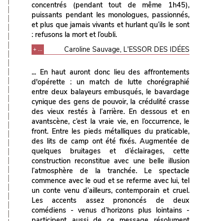
concentrés (pendant tout de même 1h45),
puissants pendant les monologues, passionnés,
et plus que jamais vivants et hurlant qu’ils le sont
: refusons la mort et l’oubli.
Caroline Sauvage, L'ESSOR DES IDÉES
+ ...
... En haut auront donc lieu des affrontements
d'opérette : un match de lutte chorégraphié
entre deux balayeurs embusqués, le bavardage
cynique des gens de pouvoir, la crédulité crasse
des vieux restés à l’arrière. En dessous et en
avantscène, c’est la vraie vie, en l’occurrence, le
front. Entre les pieds métalliques du praticable,
des lits de camp ont été fixés. Augmentée de
quelques bruitages et d’éclairages, cette
construction reconstitue avec une belle illusion
l’atmosphère de la tranchée. Le spectacle
commence avec le oud et se referme avec lui, tel
un conte venu d’ailleurs, contemporain et cruel.
Les accents assez prononcés de deux
comédiens - venus d’horizons plus lointains -
participent aussi de ce message résolument