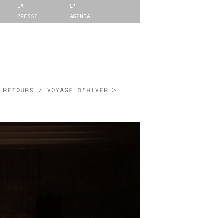
LA
L'
PRESSE
AGENDA
RETOURS / VOYAGE D'HIVER >