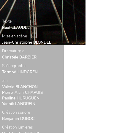
Texte
Paul CLAUDEL
Mise en scène
Jean-Christophe BLONDEL
Dramaturgie
Christèle BARBIER
Scénographie
Tormod LINDGREN
Jeu
Valérie BLANCHON
Pierre-Alain CHAPUIS
Pauline HURUGUEN
Yannik LANDREIN
Création sonore
Benjamin DUBOC
Création lumières