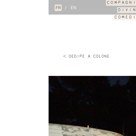
COMPAGN
/
DIVI
COMED
< OEDIPE A COLONE