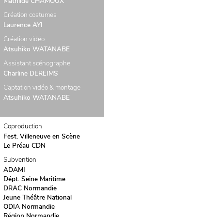
Mathilde CHAMOUX
Création costumes
Laurence AYI
Création vidéo
Atsuhiko WATANABE
Assistant scénographe
Charline DEREIMS
Captation vidéo & montage
Atsuhiko WATANABE
Coproduction
Fest. Villeneuve en Scène
Le Préau CDN
Subvention
ADAMI
Dépt. Seine Maritime
DRAC Normandie
Jeune Théâtre National
ODIA Normandie
Région Normandie