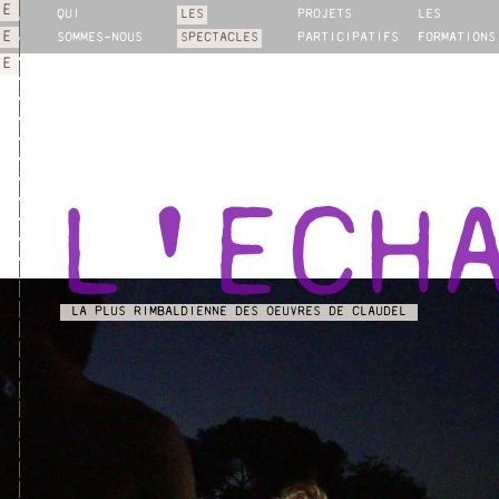
IE
QUI
LES
PROJETS
LES
NE
SOMMES-NOUS
SPECTACLES
PARTICIPATIFS
FORMATIONS
IE
L'ECH
LA PLUS RIMBALDIENNE DES OEUVRES DE CLAUDEL