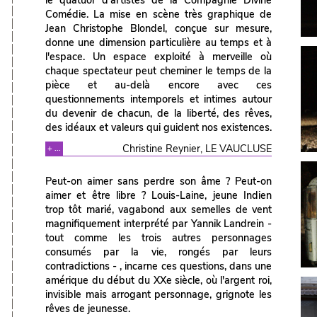
le quatuor d'artistes de la Compagnie Divine
Comédie. La mise en scène très graphique de
Jean Christophe Blondel, conçue sur mesure,
donne une dimension particulière au temps et à
l'espace. Un espace exploité à merveille où
chaque spectateur peut cheminer le temps de la
pièce et au-delà encore avec ces
questionnements intemporels et intimes autour
du devenir de chacun, de la liberté, des rêves,
des idéaux et valeurs qui guident nos existences.
Christine Reynier, LE VAUCLUSE
+ ...
Peut-on aimer sans perdre son âme ? Peut-on
aimer et être libre ? Louis-Laine, jeune Indien
trop tôt marié, vagabond aux semelles de vent
magnifiquement interprété par Yannik Landrein -
tout comme les trois autres personnages
consumés par la vie, rongés par leurs
contradictions - , incarne ces questions, dans une
amérique du début du XXe siècle, où l'argent roi,
invisible mais arrogant personnage, grignote les
rêves de jeunesse.