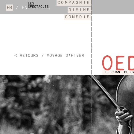
COMPAGNIE
LES
SPECTACLES
/
DIVINE
COMEDIE
< RETOURS / VOYAGE D'HIVER
OE
LE CHANT DU C