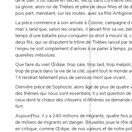
de le tuer, il fut sauvé en secret, vécut sans connaître se
sa gloire, alors roi de Thèbes et père de deux filles et de 
puis part, mendiant, sur les routes, avec sa fille Antigone
La pièce commence à son arrivée à Colone, campagne d’A
man’s land que, selon les oracles, il devait finir sa vie, bé
temps d’une bataille pour conquérir ce droit à mourir là,
deux fils, qui se disputent le trône de Thèbes laissé par le
l’enjeu ne soit simplement d’arriver à se parler à temps, 
querelles irrésolues.
Que faire du vieil Œdipe, trop sale, trop laid, trop malpol
trop de place dans la vie de la cité, usant tout le monde
? Il rendrait tellement plus de services mort que vivant…
Dernière pièce de Sophocle, alors âgé de plus de quatre 
des thèmes qui nous sont essentiels. Il y est question de 
ceux dont le chœur des citoyens d’Athènes se demande ce q
fort.
Aujourd'hui, il y a 240 millions de migrants, quatre fois pl
de milliers de migrants en danger. Bruxelles joue le rôle
en critique, comme Œdipe, de nos valeurs et de notre pol