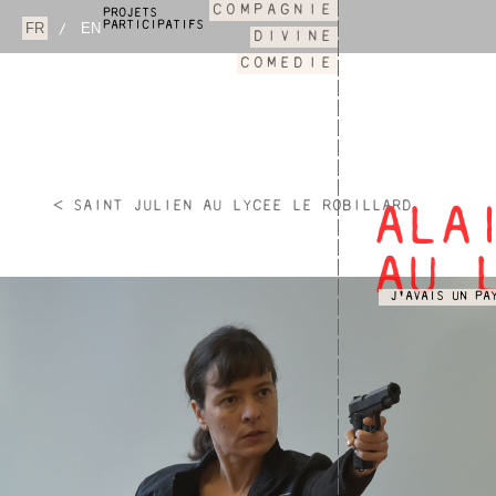
COMPAGNIE
PROJETS
PARTICIPATIFS
/
DIVINE
COMEDIE
< SAINT JULIEN AU LYCEE LE ROBILLARD
ALA
AU 
J'AVAIS UN PA