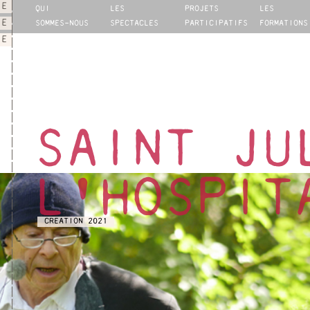
IE
QUI
LES
PROJETS
LES
NE
SOMMES-NOUS
SPECTACLES
PARTICIPATIFS
FORMATIONS
IE
SAINT JU
L'HOSPIT
CREATION 2021