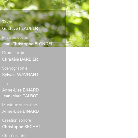
Texte
Gustave FLAUBERT
Mise en scène
Jean-Christophe BLONDEL
Dramaturgie
Christèle BARBIER
Scénographie
Sylvain WAVRANT
Jeu
Anne-Lise BINARD
Jean-Marc TALBOT
Musique sur scène
Anne-Lise BINARD
Création sonore
Christophe SECHET
Chorégraphie