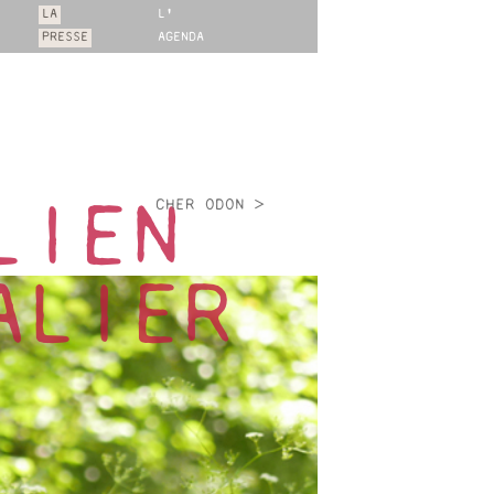
LA
L'
PRESSE
AGENDA
CHER ODON >
LIEN
ALIER