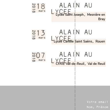
ALAIN AU
2018
18
LYCEE
mars
Lycée Saint Joseph
Mesnière en
,
Bray
ALAIN AU
2018
13
LYCEE
mars
Lycée Camille Saint Saëns
Rouen
,
ALAIN AU
2018
07
LYCEE
mars
CFAIE Val-de-Reuil
Val de Reuil
,
Votre email
Nom, Prénom