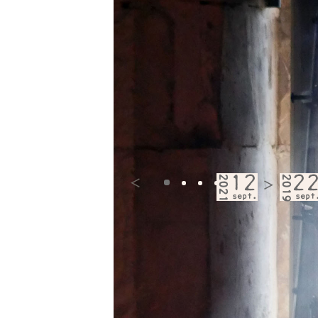
2021
12
2019
2
<
>
sept.
sept