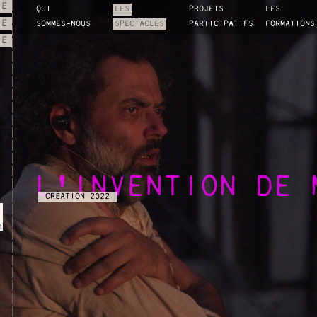
IE
QUI
LES
PROJETS
LES
NE
SOMMES-NOUS
SPECTACLES
PARTICIPATIFS
FORMATIONS
IE
L'INVENTION DE 
CRÉATION 2022
7
n