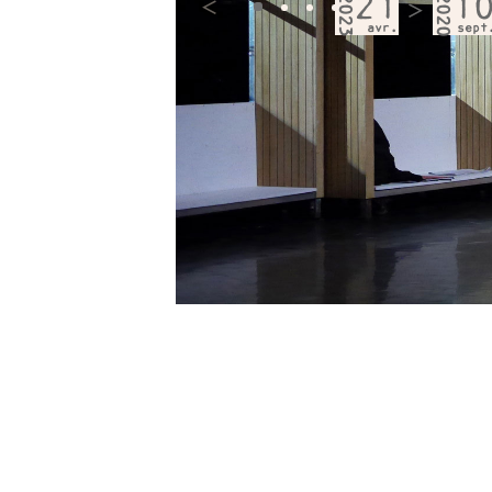
2023
21
2020
1
<
>
avr.
sept