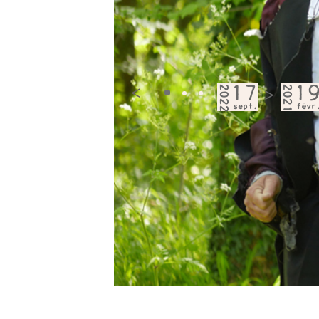
2022
17
2021
1
<
>
sept.
févr