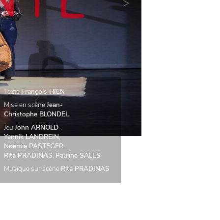
NTE
>
Texte
François HIEN
Mise en scène
Jean-
Christophe BLONDEL
Jeu
John ARNOLD
,
Yannik LANDREIN
,
Noémie PASTEGER
,
Rita PRADINAS
,
Pauline SALES
Musique sur scène
Rita PRADINAS