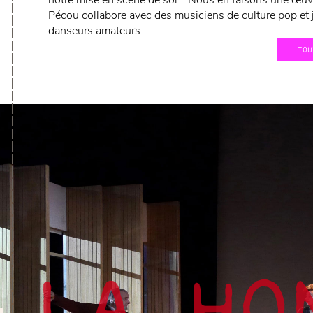
notre mise en scène de soi… Nous en faisons une œuvr
Pécou collabore avec des musiciens de culture pop et j
danseurs amateurs.
TOU