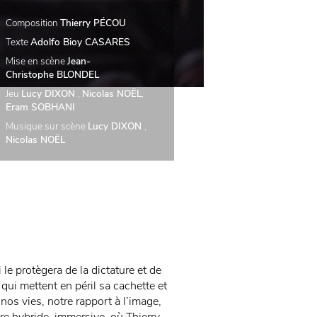
Composition
Thierry PÉCOU
Texte
Adolfo Bioy CASARES
Mise en scène
Jean-
Christophe BLONDEL
Jeu
Lucy DIXON
,
Nicolas NOËL
,
Eram SOBHANI
Musique sur scène
Lucy DIXON
,
Nicolas NOËL
 le protègera de la dictature et de
qui mettent en péril sa cachette et
nos vies, notre rapport à l’image,