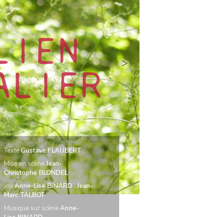
LIEN
>
ALIER
Texte
Gustave FLAUBERT
Mise en scène
Jean-
Christophe BLONDEL
Jeu
Anne-Lise BINARD
,
Jean-
Marc TALBOT
Musique sur scène
Anne-