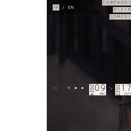
COMPAGN
/
DIVI
COMED
2024
09
2022
1
<
>
mai
jui