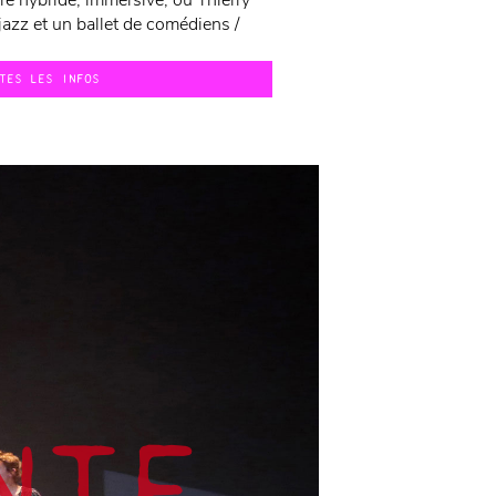
e hybride, immersive, où Thierry
azz et un ballet de comédiens /
TES LES INFOS