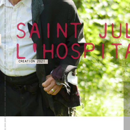
SAINT JU
9
.
L'HOSPIT
CREATION 2021